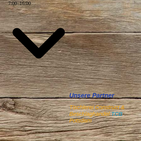
7
:
00
–
16
:
00
Unsere Partner
Tischlerei Construct &
Beschlaghandel
TCB
Potsdam