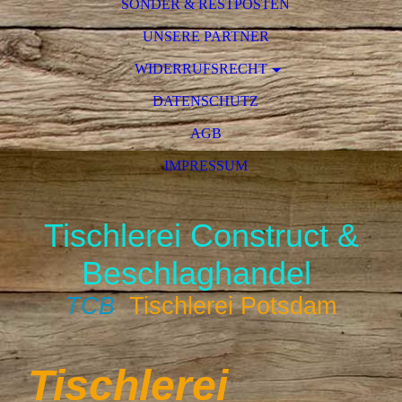
SONDER & RESTPOSTEN
UNSERE PARTNER
WIDERRUFSRECHT
DATENSCHUTZ
AGB
IMPRESSUM
Tischlerei Construct &
Beschlaghandel
TCB
Tischlerei Potsdam
Tischlerei