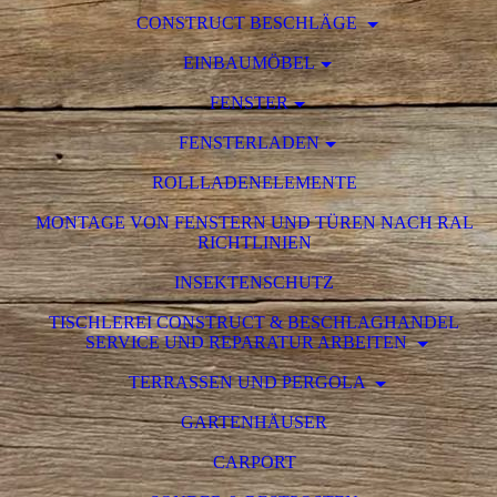
CONSTRUCT BESCHLÄGE
EINBAUMÖBEL
FENSTER
FENSTERLADEN
ROLLLADENELEMENTE
MONTAGE VON FENSTERN UND TÜREN NACH RAL
RICHTLINIEN
INSEKTENSCHUTZ
TISCHLEREI CONSTRUCT & BESCHLAGHANDEL
SERVICE UND REPARATUR ARBEITEN
TERRASSEN UND PERGOLA
GARTENHÄUSER
CARPORT