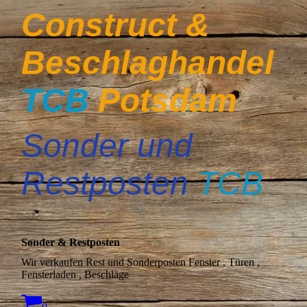
Construct &
Beschlaghandel
TCB
Potsdam
Sonder und
Restposten
TCB
Sonder & Restposten
Wir verkaufen Rest und Sonderposten Fenster , Türen ,
Fensterladen , Beschläge
0