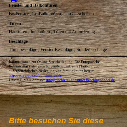
Fenster und Balkontüren
Iso-Fenster , Iso-Balkontüren, Iso-Glasscheiben
Türen
Haustüren , Innentüren , Türen mit Anforderung
Beschläge
Türenbeschläge , Fenster Beschläge , Sonderbeschläge
Informationen zur Online-Streitbeilegung: Die Europäische
Kommission stellt unter folgendem Link eine Plattform zur
außergerichtlichen Beilegung von Streitigkeiten bereit:
http://ec.europa.eu/consumers/odr/
Unsere E-Mail-Adresse:
info@tischlerei-construct-beschlaghandel.de
Bitte besuchen Sie diese