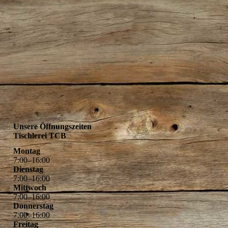
Unsere Öffnungszeiten
Tischlerei TCB
Montag
7
:
00
–
16
:
00
Dienstag
7
:
00
–
16
:
00
Mittwoch
7
:
00
–
16
:
00
Donnerstag
7
:
00
–
16
:
00
Freitag